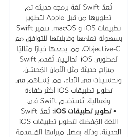
تُعدّ Swift لغة برمجة حديثة تم
تطويرها من قبل Apple لتطوير
تطبيقات iOS و macOS. تتميز Swift
بسهولة تعلمها وقابليتها للتوافق مع
Objective-C، مما يجعلها خيارًا مثاليًا
لمطوري iOS الحاليين. تُقدم Swift
ميزاتٍ حديثة مثل الأمان المُحسّن،
وتحسينات في الأداء، مما يُساهم في
تطوير تطبيقات iOS أكثر كفاءة
وفعالية. تُستخدم Swift في:
• تطوير تطبيقات iOS:
تُعدّ Swift
اللغة المُفضلة لتطوير تطبيقات iOS
الحديثة، وذلك بفضل ميزاتها المُتقدمة