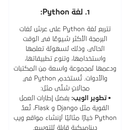
1. لغة Python:
تتربع لغة Python على عرش لغات
البرمجة الأكثر شيوعًا في الوقت
الحالي، وذلك لسهولة تعلمها
واستخدامها، وتنوع تطبيقاتها،
ودعمها لمجموعة واسعة من المكتبات
والأدوات. تُستخدم Python في
مجالاتٍ شتّى مثل:
• تطوير الويب:
بفضل إطارات العمل
القوية مثل Django و Flask، تُعدّ
Python خيارًا مثاليًا لإنشاء مواقع ويب
ديناميكية قابلة للتوسع.