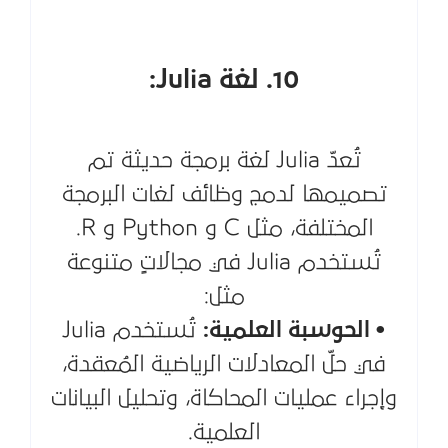
10. لغة Julia:
تُعدّ Julia لغة برمجة حديثة تم
تصميمها لدمج وظائف لغات البرمجة
المختلفة، مثل C و Python و R.
تُستخدم Julia في مجالاتٍ متنوعة
مثل:
• الحوسبة العلمية:
تُستخدم Julia
في حلّ المعادلات الرياضية المُعقدة،
وإجراء عمليات المحاكاة، وتحليل البيانات
العلمية.