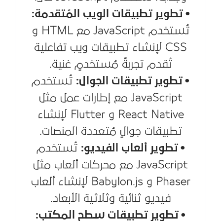
• تطوير تطبيقات الويب المُتقدمة:
تُستخدم JavaScript مع HTML و
CSS لإنشاء تطبيقات ويب تفاعلية
تُقدم تجربةً مُستخدمٍ غنية.
• تطوير تطبيقات الجوال:
تُستخدم
JavaScript مع إطارات عمل مثل
React Native و Flutter لإنشاء
تطبيقات جوالٍ مُتعددة المنصات.
• تطوير ألعاب الفيديو:
تُستخدم
JavaScript مع محركات ألعاب مثل
Phaser و Babylon.js لإنشاء ألعاب
فيديو ثنائية وثلاثية الأبعاد.
• تطوير تطبيقات سطح المكتب: