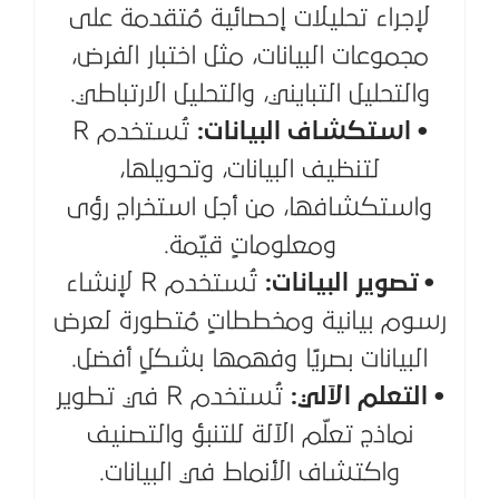
لإجراء تحليلات إحصائية مُتقدمة على
مجموعات البيانات، مثل اختبار الفرض،
والتحليل التبايني، والتحليل الارتباطي.
• استكشاف البيانات:
تُستخدم R
لتنظيف البيانات، وتحويلها،
واستكشافها، من أجل استخراج رؤى
ومعلوماتٍ قيّمة.
• تصوير البيانات:
تُستخدم R لإنشاء
رسوم بيانية ومخططاتٍ مُتطورة لعرض
البيانات بصريًا وفهمها بشكلٍ أفضل.
• التعلم الآلي:
تُستخدم R في تطوير
نماذج تعلّم الآلة للتنبؤ والتصنيف
واكتشاف الأنماط في البيانات.