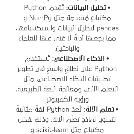
• تحليل البيانات:
تُقدم Python
مكتباتٍ مُتقدمة مثل NumPy و
pandas لتحليل البيانات واستكشافها،
مما يجعلها أداةً لا غنى عنها للعلماء
والباحثين.
• الذكاء الاصطناعي:
تُستخدم
Python على نطاقٍ واسعٍ في تطوير
تطبيقات الذكاء الاصطناعي، مثل
التعلم الآلي، ومعالجة اللغة الطبيعية،
ورؤية الكمبيوتر.
• تعلم الآلة:
تُعدّ Python لغةً مثاليةً
لتطوير نماذج تعلّم الآلة، وذلك بفضل
مكتباتٍ مثل scikit-learn و