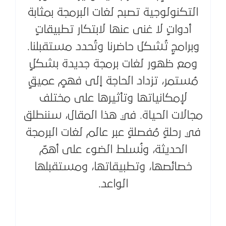
التكنولوجية تصبح لغات البرمجة بمثابة
أدواتٍ لا غنى عنها لابتكار تطبيقاتٍ
وبرامجٍ تُشكل حاضرنا وتُحدد مستقبلنا.
ومع ظهور لغات برمجة جديدة بشكلٍ
مُستمر، تزداد الحاجة إلى فهمٍ عميقٍ
لإمكانياتها وتأثيرها على مختلف
مجالات الحياة. في هذا المقال، سننطلق
في رحلةٍ مُفصلةٍ عبر عالم لغات البرمجة
الحديثة، ونُسلط الضوء على أهمّ
خصائصها، وتطبيقاتها، ومستقبلها
الواعد.