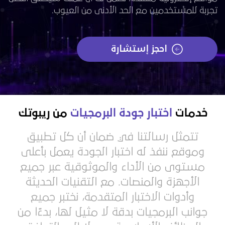
تجربة للمستخدمين مع الحد الأدنى من العيوب.
احجز إستشارة
خدمات
اختبار جودة البرمجيات
من ريبوتك
تتمثل رسالتنا في ضمان أن كل تطبيق
وموقع ننفذ له اختبار الجودة يعمل بأعلى
مستوى من الأداء والموثوقية عبر جميع
الأجهزة والمنصات. مع التقنيات الحديثة
وأدوات الاختبار المتقدمة، نختبر جميع
جوانب البرمجيات بدقة لا مثيل لها، بدءًا من