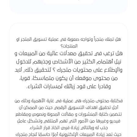
هل تملك متجراً وتواجه صعوبة في عملية تسويق المتجر او
المنتجات؟
هل ترغب في تحقيق معدلات عالية من المبيعات و
نيل أهتمام الكثير من الأشخاص وجذبهم للدخول
والإطلاع على محتويات متجرك ؟ لتحقيق ذلك, لابد
من محتوى موقعك أن يكون متماسكا، قويا،
وقادرا على قود زبائنك لمسارات الشراء.
فكتابة محتوى متجرك هي عملية في غاية الأهمية وذلك من
أجل تحقيق اهداف التسويق الرقمي حيث من الممكن أن
تتضمن كتابة المنشورات و مقالات المدونة ونصوص ومقاطع
فيديو وغيرها من الأمور التي تهم المتلقي وتشكل عامل
جذب له وبالتالي زيادة فرص اتخاذ قرار الشراء.
حيث تعد زيادة المبيعات الإلكترونية أمرًا حاسمًا لنجاح متجرك