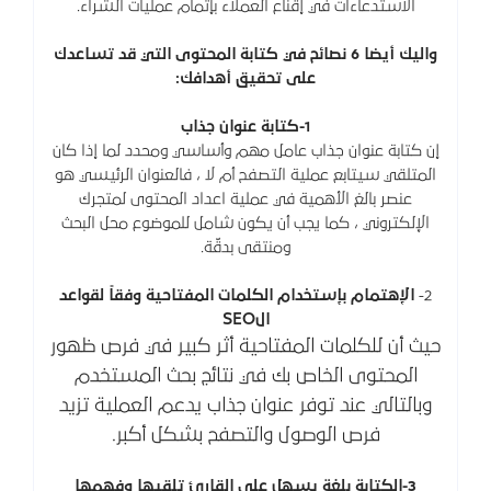
الاستدعاءات في إقناع العملاء بإتمام عمليات الشراء.
واليك أيضا 6 نصائح في كتابة المحتوى التي قد تساعدك
على تحقيق أهدافك:
1-كتابة عنوان جذاب
إن كتابة عنوان جذاب عامل مهم وأساسي ومحدد لما إذا كان
المتلقي سيتابع عملية التصفح أم لا ، فالعنوان الرئيسي هو
عنصر بالغ الأهمية في عملية اعداد المحتوى لمتجرك
الإلكتروني ، كما يجب أن يكون شامل للموضوع محل البحث
ومنتقى بدقّة.
2-
الإهتمام بإستخدام الكلمات المفتاحية وفقاً لقواعد
الSEO
حيث أن للكلمات المفتاحية أثر كبير في فرص ظهور
المحتوى الخاص بك في نتائج بحث المستخدم
وبالتالي عند توفر عنوان جذاب يدعم العملية تزيد
فرص الوصول والتصفح بشكل أكبر.
3-الكتابة بلغة يسهل على القارئ تلقيها وفهمها