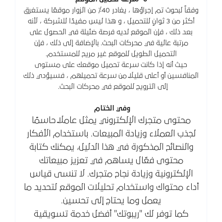
وفقاً لبحوث تم إجراؤها ، يغادر 40٪ من الزوار موقعًا يستغرق
أكثر من 3 ثوانٍ للتحميل ، و هذا ليس مفيدًا للشركة ، لأنه
بعد ذلك ، فإن الموقع لديه فرصة ضئيلة في الحصول على
مرتبة عالية في محركات البحث. بالإضافة إلى ذلك ، فإن
التحميل الطويل للموقع غير مريح للمستخدم.
حيث أنه إذا كانت سرعة تحميل موقعك على مستوى
المنافسين أو أعلى قليلاً من سرعة تحميلهم ، فسيؤدي ذلك
إلى الترويج للموقع في محركات البحث.
وفي الختام
محتوى متجرك الإلكتروني يمثل عاملًا حاسمًا
لجذب العملاء وزيادة المبيعات. باستخدام الأفكار
والنصائح المذكورة في هذا الدليل، يمكنك كتابة
محتوى فعّال يساهم في تعزيز مبيعاتك
الإلكترونية وزيادة نجاح متجرك. لا تنسى قياس
أداء محتواك واستخدام تحليلات الموقع لتحديد ما
يعمل وما يحتاج إلى تحسين.
كما توفر لك "ريبوتك" أفضل خدمة تسويقية