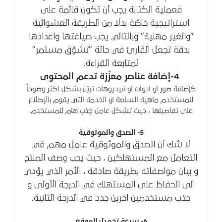
فعملية الكتابة يجب أن تكون قائمة على
استراتيجية خاصّة بدلاً من الطريقة العشوائية
“والغير مهنية” وبالتالي يجب صياغتها واعدادها
بدقة تجعل القارئ في حالة “تشوّق مستمر”
لمتابعة القراءة.
4-إضافة عناصر معزّزة تدعم المحتوى
كإضافة صور او ادوات او فيديوهات تبيّن بشكل اكثر وضوحاً
للمستخدم ماهية السلعة او الخدمة التي يقوم بالإطلاع
على تفاصيلها ، حيث تشكل عامل جذب هام للمستخدم.
5- الصدق والموثوقية
لا شك أن الصدق والموثوقية عامل مهم في
التعامل مع المستهلكين ، حيث يجب وصف المنتج
و بيان مواصفاته بطريقة صادقة ، الأمر الذي يؤدي
الى الحفاظ على المستهلك في الدرجة الأولى و
جذب مستخدمين اخرين جدد في الدرجة الثانية.
6- سرعة تحميل الموقع