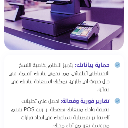
حماية بياناتك:
يتميز النظام بخاصية النسخ
الاحتياطي التلقائي، مما يحمي بياناتك القيمة. في
حال حدوث أي طارئ، يمكنك استعادة بياناتك في
دقائق
تقارير فورية وفعالة:
احصل على تحليلات
دقيقة وأداء مبيعاتك بضغطة زر. ريبو POS يقدم
لك تقارير تفصيلية تساعدك في اتخاذ قرارات
مدروسة تعزز من أداء محلك.