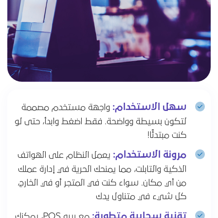
سهل الاستخدام:
واجهة مستخدم مصممة
لتكون بسيطة وواضحة. فقط اضغط وابدأ، حتى لو
كنت مبتدئًا!
مرونة الاستخدام:
يعمل النظام على الهواتف
الذكية والتابلت، مما يمنحك الحرية في إدارة عملك
من أي مكان. سواء كنت في المتجر أو في الخارج،
كل شيء في متناول يدك
تقنية سحابية متطورة:
مع ريبو POS، يمكنك